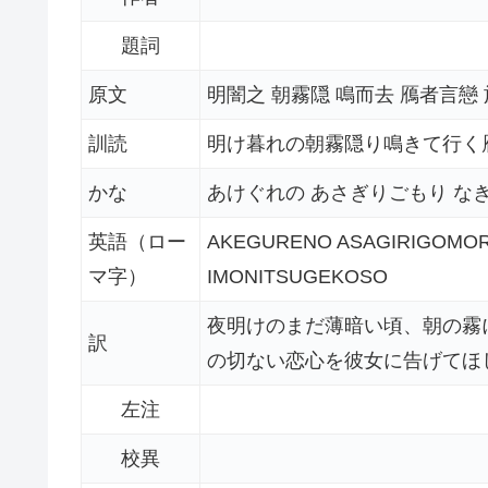
題詞
原文
明闇之 朝霧隠 鳴而去 鴈者言戀
訓読
明け暮れの朝霧隠り鳴きて行く
かな
あけぐれの あさぎりごもり な
英語（ロー
AKEGURENO ASAGIRIGOMOR
マ字）
IMONITSUGEKOSO
夜明けのまだ薄暗い頃、朝の霧
訳
の切ない恋心を彼女に告げてほ
左注
校異