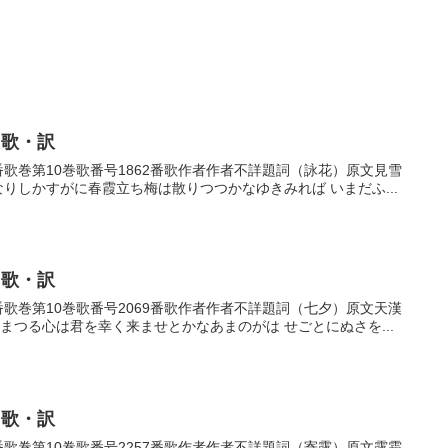
・歌・訳
62番歌巻第10巻歌番号1862番歌作者作者不詳題詞（詠花）原文見雪
なりしかすがに春霞立ち梅は散りつつかなゆきみれば いまだふ...
・歌・訳
69番歌巻第10巻歌番号2069番歌作者作者不詳題詞（七夕）原文天漢
まつる心は君を幸く来ませとかなあまのがは せごとにぬさを...
・歌・訳
57番歌巻第10巻歌番号2257番歌作者作者不詳題詞（寄露）原文露霜