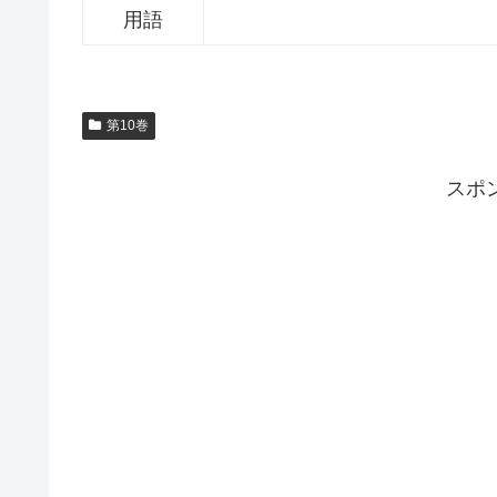
用語
第10巻
スポ