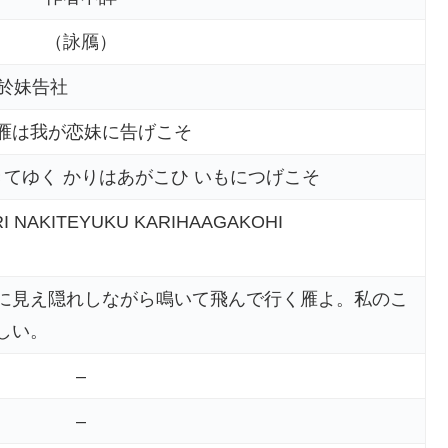
（詠鴈）
 於妹告社
雁は我が恋妹に告げこそ
きてゆく かりはあがこひ いもにつげこそ
I NAKITEYUKU KARIHAAGAKOHI
に見え隠れしながら鳴いて飛んで行く雁よ。私のこ
しい。
–
–