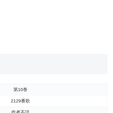
第10巻
2129番歌
作者不詳