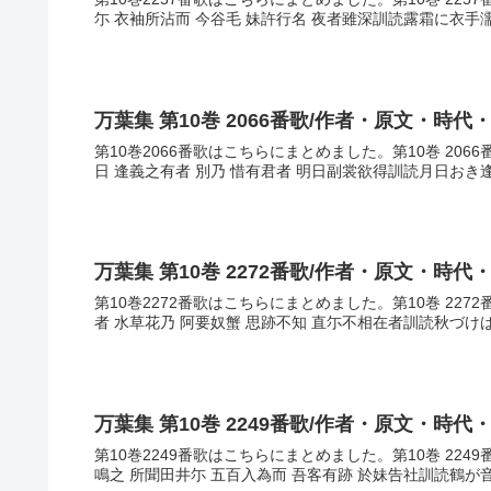
尓 衣袖所沾而 今谷毛 妹許行名 夜者雖深訓読露霜に衣手
万葉集 第10巻 2066番歌/作者・原文・時代
第10巻2066番歌はこちらにまとめました。第10巻 20
日 逢義之有者 別乃 惜有君者 明日副裳欲得訓読月日おき
万葉集 第10巻 2272番歌/作者・原文・時代
第10巻2272番歌はこちらにまとめました。第10巻 22
者 水草花乃 阿要奴蟹 思跡不知 直尓不相在者訓読秋づけ
万葉集 第10巻 2249番歌/作者・原文・時代
第10巻2249番歌はこちらにまとめました。第10巻 22
鳴之 所聞田井尓 五百入為而 吾客有跡 於妹告社訓読鶴が