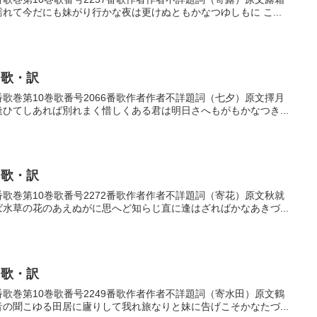
濡れて今だにも妹がり行かな夜は更けぬともかなつゆしもに こ...
・歌・訳
66番歌巻第10巻歌番号2066番歌作者作者不詳題詞（七夕）原文擇月
逢ひてしあれば別れまく惜しくある君は明日さへもがもかなつき...
・歌・訳
72番歌巻第10巻歌番号2272番歌作者作者不詳題詞（寄花）原文秋就
ば水草の花のあえぬがに思へど知らじ直に逢はざればかなあきづ...
・歌・訳
49番歌巻第10巻歌番号2249番歌作者作者不詳題詞（寄水田）原文鶴
音の聞こゆる田居に廬りして我れ旅なりと妹に告げこそかなたづ...