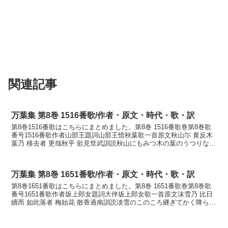
関連記事
万葉集 第8巻 1516番歌/作者・原文・時代・歌・訳
第8巻1516番歌はこちらにまとめました。第8巻 1516番歌巻第8巻歌
番号1516番歌作者山部王題詞山部王惜秋葉歌一首原文秋山尓 黄反木
葉乃 移去者 更哉秋乎 欲見世武訓読秋山にもみつ木の葉のうつりなば
さらにや秋を見まく欲りせむかなあきや...
万葉集 第8巻 1651番歌/作者・原文・時代・歌・訳
第8巻1651番歌はこちらにまとめました。第8巻 1651番歌巻第8巻歌
番号1651番歌作者坂上郎女題詞大伴坂上郎女歌一首原文沫雪乃 比日
續而 如此落者 梅始花 散香過南訓読淡雪のこのころ継ぎてかく降らば
梅の初花散りか過ぎなむかなあわゆきの...