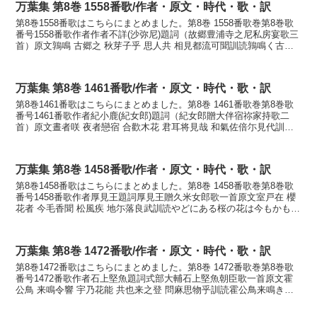
万葉集 第8巻 1558番歌/作者・原文・時代・歌・訳
第8巻1558番歌はこちらにまとめました。第8巻 1558番歌巻第8巻歌
番号1558番歌作者作者不詳(沙弥尼)題詞（故郷豊浦寺之尼私房宴歌三
首）原文鶉鳴 古郷之 秋芽子乎 思人共 相見都流可聞訓読鶉鳴く古り
にし里の秋萩を思ふ人どち相見つるか...
万葉集 第8巻 1461番歌/作者・原文・時代・歌・訳
第8巻1461番歌はこちらにまとめました。第8巻 1461番歌巻第8巻歌
番号1461番歌作者紀小鹿(紀女郎)題詞（紀女郎贈大伴宿祢家持歌二
首）原文晝者咲 夜者戀宿 合歡木花 君耳将見哉 和氣佐倍尓見代訓読
昼は咲き夜は恋ひ寝る合歓木の花君のみ...
万葉集 第8巻 1458番歌/作者・原文・時代・歌・訳
第8巻1458番歌はこちらにまとめました。第8巻 1458番歌巻第8巻歌
番号1458番歌作者厚見王題詞厚見王贈久米女郎歌一首原文室戸在 櫻
花者 今毛香聞 松風疾 地尓落良武訓読やどにある桜の花は今もかも松
風早み地に散るらむかなやどにある さ...
万葉集 第8巻 1472番歌/作者・原文・時代・歌・訳
第8巻1472番歌はこちらにまとめました。第8巻 1472番歌巻第8巻歌
番号1472番歌作者石上堅魚題詞式部大輔石上堅魚朝臣歌一首原文霍
公鳥 来鳴令響 宇乃花能 共也来之登 問麻思物乎訓読霍公鳥来鳴き響
もす卯の花の伴にや来しと問はましものを...