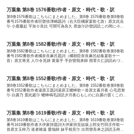
万葉集 第8巻 1576番歌/作者・原文・時代・歌・訳
第8巻1576番歌はこちらにまとめました。第8巻 1576番歌巻第8巻歌
番号1576番歌作者巨曽倍津嶋題詞（右大臣橘家宴歌七首）原文此岳
尓 小鹿履起 宇加Ｏ良比 可聞可為良久 君故尓許曽訓読この岡に小鹿
踏み起しうかねらひかもかもすらく君故に...
万葉集 第8巻 1582番歌/作者・原文・時代・歌・訳
第8巻1582番歌はこちらにまとめました。第8巻 1582番歌巻第8巻歌
番号1582番歌作者橘奈良麻呂題詞（橘朝臣奈良麻呂結集宴歌十一
首）原文将見 人尓令見跡 黄葉乎 手折曽我来師 雨零久仁訓読めづら
しき人に見せむと黄葉を手折りぞ我が来し雨...
万葉集 第8巻 1552番歌/作者・原文・時代・歌・訳
第8巻1552番歌はこちらにまとめました。第8巻 1552番歌巻第8巻歌
番号1552番歌作者湯原王題詞湯原王蟋蟀歌一首原文暮月夜 心毛思努
尓 白露乃 置此庭尓 蟋蟀鳴毛訓読夕月夜心もしのに白露の置くこの庭
にこほろぎ鳴くもかなゆふづくよ ここ...
万葉集 第8巻 1619番歌/作者・原文・時代・歌・訳
第8巻1619番歌はこちらにまとめました。第8巻 1619番歌巻第8巻歌
番号1619番歌作者大伴家持題詞大伴家持至姑坂上郎女竹田庄作歌一
首原文玉桙乃 道者雖遠 愛哉師 妹乎相見尓 出而曽吾来之訓読玉桙の