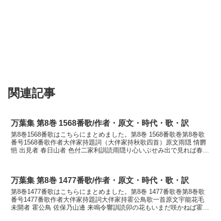
関連記事
万葉集 第8巻 1568番歌/作者・原文・時代・歌・訳
第8巻1568番歌はこちらにまとめました。第8巻 1568番歌巻第8巻歌
番号1568番歌作者大伴家持題詞（大伴家持秋歌四首）原文雨隠 情欝
悒 出見者 春日山者 色付二家利訓読雨隠り心いぶせみ出で見れば春日
の山は色づきにけりかなあまごもり こ...
万葉集 第8巻 1477番歌/作者・原文・時代・歌・訳
第8巻1477番歌はこちらにまとめました。第8巻 1477番歌巻第8巻歌
番号1477番歌作者大伴家持題詞大伴家持霍公鳥歌一首原文宇能花毛
未開者 霍公鳥 佐保乃山邊 来鳴令響訓読卯の花もいまだ咲かねば霍公
鳥佐保の山辺に来鳴き響もすかなうのは...