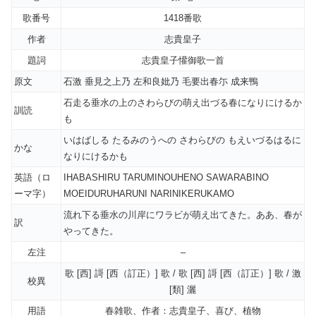
歌番号
1418番歌
作者
志貴皇子
題詞
志貴皇子懽御歌一首
原文
石激 垂見之上乃 左和良妣乃 毛要出春尓 成来鴨
石走る垂水の上のさわらびの萌え出づる春になりにけるか
訓読
も
いはばしる たるみのうへの さわらびの もえいづるはるに
かな
なりにけるかも
英語（ロ
IHABASHIRU TARUMINOUHENO SAWARABINO
ーマ字）
MOEIDURUHARUNI NARINIKERUKAMO
流れ下る垂水の川岸にワラビが萌え出てきた。ああ、春が
訳
やってきた。
左注
–
歌 [西] 謌 [西（訂正）] 歌 / 歌 [西] 謌 [西（訂正）] 歌 / 激
校異
[類] 灑
用語
春雑歌、作者：志貴皇子、喜び、植物