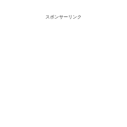
道は遠けどはしきやし妹を相見に出でてぞ...
スポンサーリンク