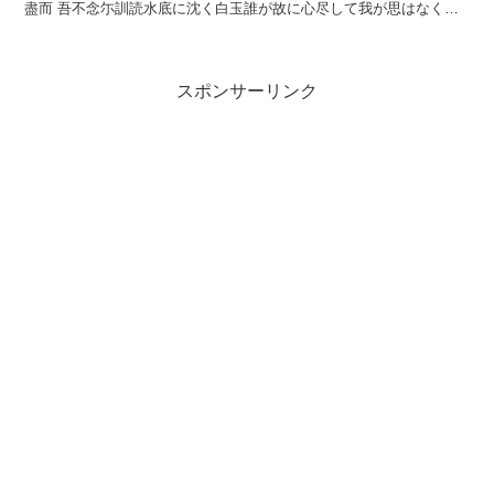
盡而 吾不念尓訓読水底に沈く白玉誰が故に心尽して我が思はなくに
かなみなそこに しづくしらたま たがゆ...
スポンサーリンク