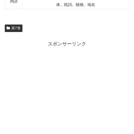
用語
体、枕詞、植物、地名
第7巻
スポンサーリンク