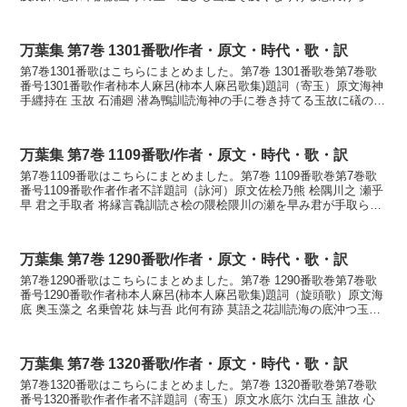
もかなやまもりの さとへかよひし やま...
万葉集 第7巻 1301番歌/作者・原文・時代・歌・訳
第7巻1301番歌はこちらにまとめました。第7巻 1301番歌巻第7巻歌
番号1301番歌作者柿本人麻呂(柿本人麻呂歌集)題詞（寄玉）原文海神
手纒持在 玉故 石浦廻 潜為鴨訓読海神の手に巻き持てる玉故に礒の浦
廻に潜きするかもかなわたつみの ...
万葉集 第7巻 1109番歌/作者・原文・時代・歌・訳
第7巻1109番歌はこちらにまとめました。第7巻 1109番歌巻第7巻歌
番号1109番歌作者作者不詳題詞（詠河）原文佐桧乃熊 桧隅川之 瀬乎
早 君之手取者 将縁言毳訓読さ桧の隈桧隈川の瀬を早み君が手取らば
言寄せむかもかなさひのくま ひのくま...
万葉集 第7巻 1290番歌/作者・原文・時代・歌・訳
第7巻1290番歌はこちらにまとめました。第7巻 1290番歌巻第7巻歌
番号1290番歌作者柿本人麻呂(柿本人麻呂歌集)題詞（旋頭歌）原文海
底 奥玉藻之 名乗曽花 妹与吾 此何有跡 莫語之花訓読海の底沖つ玉藻
のなのりその花妹と我れとここにし...
万葉集 第7巻 1320番歌/作者・原文・時代・歌・訳
第7巻1320番歌はこちらにまとめました。第7巻 1320番歌巻第7巻歌
番号1320番歌作者作者不詳題詞（寄玉）原文水底尓 沈白玉 誰故 心