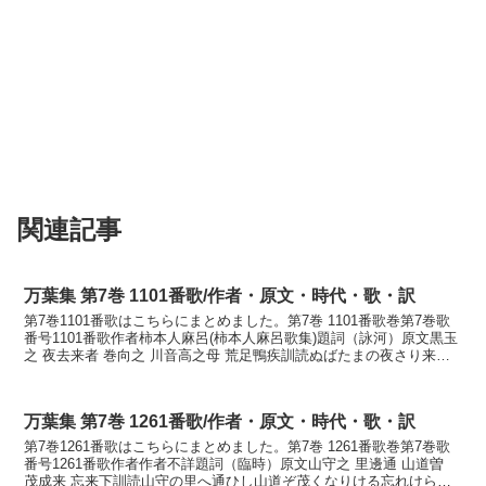
関連記事
万葉集 第7巻 1101番歌/作者・原文・時代・歌・訳
第7巻1101番歌はこちらにまとめました。第7巻 1101番歌巻第7巻歌
番号1101番歌作者柿本人麻呂(柿本人麻呂歌集)題詞（詠河）原文黒玉
之 夜去来者 巻向之 川音高之母 荒足鴨疾訓読ぬばたまの夜さり来れ
ば巻向の川音高しもあらしかも疾きか...
万葉集 第7巻 1261番歌/作者・原文・時代・歌・訳
第7巻1261番歌はこちらにまとめました。第7巻 1261番歌巻第7巻歌
番号1261番歌作者作者不詳題詞（臨時）原文山守之 里邊通 山道曽
茂成来 忘来下訓読山守の里へ通ひし山道ぞ茂くなりける忘れけらし