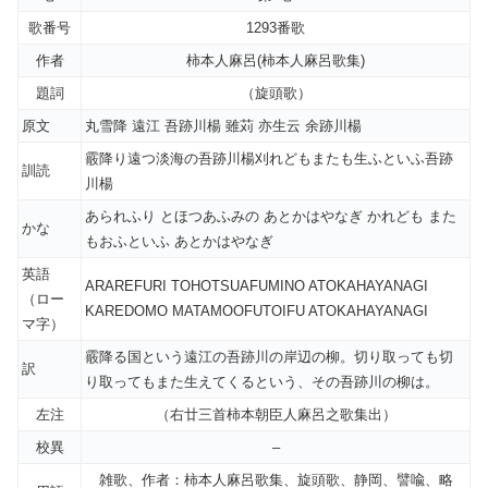
歌番号
1293番歌
作者
柿本人麻呂(柿本人麻呂歌集)
題詞
（旋頭歌）
原文
丸雪降 遠江 吾跡川楊 雖苅 亦生云 余跡川楊
霰降り遠つ淡海の吾跡川楊刈れどもまたも生ふといふ吾跡
訓読
川楊
あられふり とほつあふみの あとかはやなぎ かれども また
かな
もおふといふ あとかはやなぎ
英語
ARAREFURI TOHOTSUAFUMINO ATOKAHAYANAGI
（ロー
KAREDOMO MATAMOOFUTOIFU ATOKAHAYANAGI
マ字）
霰降る国という遠江の吾跡川の岸辺の柳。切り取っても切
訳
り取ってもまた生えてくるという、その吾跡川の柳は。
左注
（右廿三首柿本朝臣人麻呂之歌集出）
校異
–
雑歌、作者：柿本人麻呂歌集、旋頭歌、静岡、譬喩、略