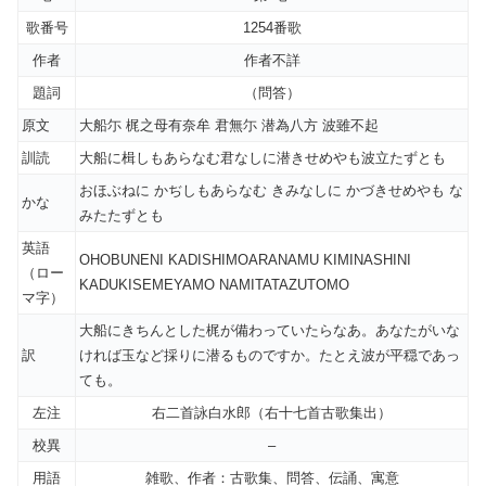
歌番号
1254番歌
作者
作者不詳
題詞
（問答）
原文
大船尓 梶之母有奈牟 君無尓 潜為八方 波雖不起
訓読
大船に楫しもあらなむ君なしに潜きせめやも波立たずとも
おほぶねに かぢしもあらなむ きみなしに かづきせめやも な
かな
みたたずとも
英語
OHOBUNENI KADISHIMOARANAMU KIMINASHINI
（ロー
KADUKISEMEYAMO NAMITATAZUTOMO
マ字）
大船にきちんとした梶が備わっていたらなあ。あなたがいな
訳
ければ玉など採りに潜るものですか。たとえ波が平穏であっ
ても。
左注
右二首詠白水郎（右十七首古歌集出）
校異
–
用語
雑歌、作者：古歌集、問答、伝誦、寓意