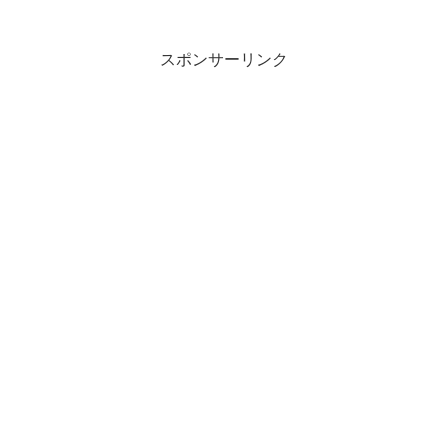
立つらしもかなかざはやの みほのうら...
スポンサーリンク