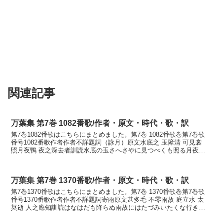
関連記事
万葉集 第7巻 1082番歌/作者・原文・時代・歌・訳
第7巻1082番歌はこちらにまとめました。第7巻 1082番歌巻第7巻歌
番号1082番歌作者作者不詳題詞（詠月）原文水底之 玉障清 可見裳
照月夜鴨 夜之深去者訓読水底の玉さへさやに見つべくも照る月夜か
も夜の更けゆけばかなみなそこの たまさ...
万葉集 第7巻 1370番歌/作者・原文・時代・歌・訳
第7巻1370番歌はこちらにまとめました。第7巻 1370番歌巻第7巻歌
番号1370番歌作者作者不詳題詞寄雨原文甚多毛 不零雨故 庭立水 太
莫逝 人之應知訓読はなはだも降らぬ雨故にはたづみいたくな行きそ
人の知るべくかなはなはだも ふらぬあめ...