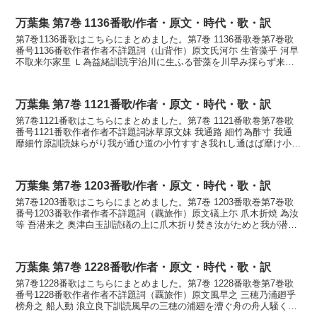
万葉集 第7巻 1136番歌/作者・原文・時代・歌・訳
第7巻1136番歌はこちらにまとめました。第7巻 1136番歌巻第7巻歌
番号1136番歌作者作者不詳題詞（山背作）原文氏河尓 生菅藻乎 河早
不取来尓家里 Ｌ為益緒訓読宇治川に生ふる菅藻を川早み採らず来に
けりつとにせましをかなうぢがはに お...
万葉集 第7巻 1121番歌/作者・原文・時代・歌・訳
第7巻1121番歌はこちらにまとめました。第7巻 1121番歌巻第7巻歌
番号1121番歌作者作者不詳題詞詠草原文妹 我通路 細竹為酢寸 我通
靡細竹原訓読妹らがり我が通ひ道の小竹すすき我れし通はば靡け小竹
原かないもらがり わがかよひぢの し...
万葉集 第7巻 1203番歌/作者・原文・時代・歌・訳
第7巻1203番歌はこちらにまとめました。第7巻 1203番歌巻第7巻歌
番号1203番歌作者作者不詳題詞（覊旅作）原文礒上尓 爪木折焼 為汝
等 吾潜来之 奥津白玉訓読礒の上に爪木折り焚き汝がためと我が潜き
来し沖つ白玉かないそのうへに つまき...
万葉集 第7巻 1228番歌/作者・原文・時代・歌・訳
第7巻1228番歌はこちらにまとめました。第7巻 1228番歌巻第7巻歌
番号1228番歌作者作者不詳題詞（覊旅作）原文風早之 三穂乃浦廻乎
榜舟之 船人動 浪立良下訓読風早の三穂の浦廻を漕ぐ舟の舟人騒く波