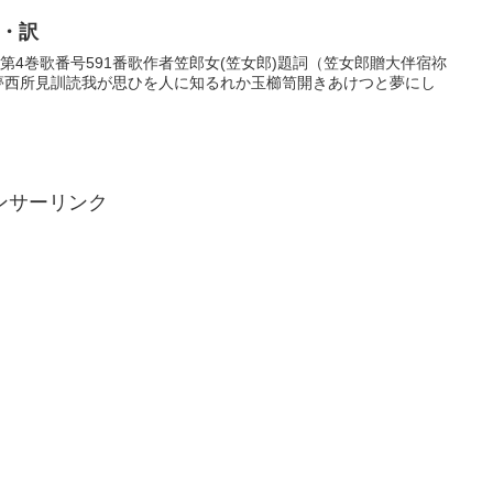
歌・訳
巻第4巻歌番号591番歌作者笠郎女(笠女郎)題詞（笠女郎贈大伴宿祢
 夢西所見訓読我が思ひを人に知るれか玉櫛笥開きあけつと夢にし
ンサーリンク