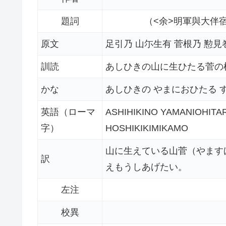
題詞
（<余>明軍與大伴
原文
足引乃 山尓生有 菅根乃 懃見
訓読
あしひきの山に生ひたる菅の
かな
あしひきの やまにおひたる 
英語（ローマ
ASHIHIKINO YAMANIOHI
字）
HOSHIKIKIMIKAMO
山に生えている山菅（やます
訳
えもうしあげたい。
左注
校異