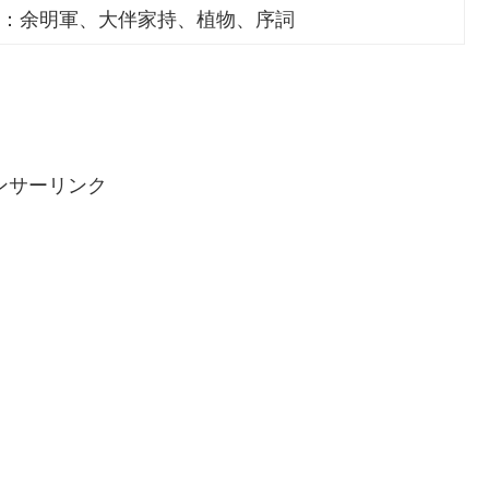
：余明軍、大伴家持、植物、序詞
ンサーリンク