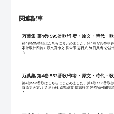
関連記事
万葉集 第4巻 595番歌/作者・原文・時代・
第4巻595番歌はこちらにまとめました。第4巻 595番歌
家持歌廿四首）原文吾命之 将全限 忘目八 弥日異者 念
も...
万葉集 第4巻 553番歌/作者・原文・時代・
第4巻553番歌はこちらにまとめました。第4巻 553番
首原文天雲乃 遠隔乃極 遠鷄跡裳 情志行者 戀流物可聞
く...