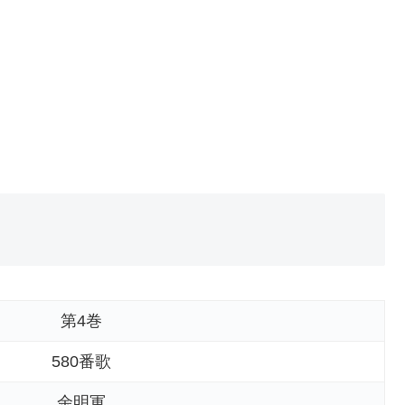
第4巻
580番歌
余明軍