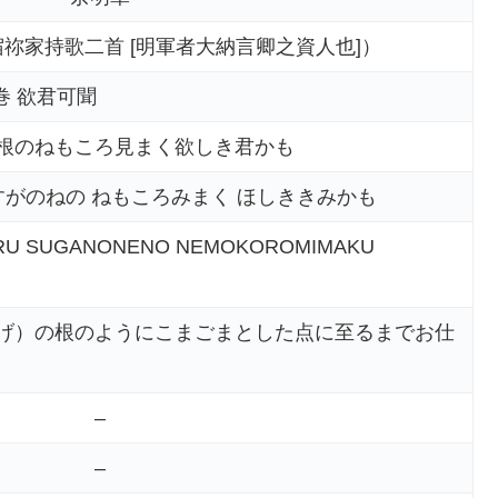
宿祢家持歌二首 [明軍者大納言卿之資人也]）
巻 欲君可聞
根のねもころ見まく欲しき君かも
すがのねの ねもころみまく ほしききみかも
TARU SUGANONENO NEMOKOROMIMAKU
げ）の根のようにこまごまとした点に至るまでお仕
–
–