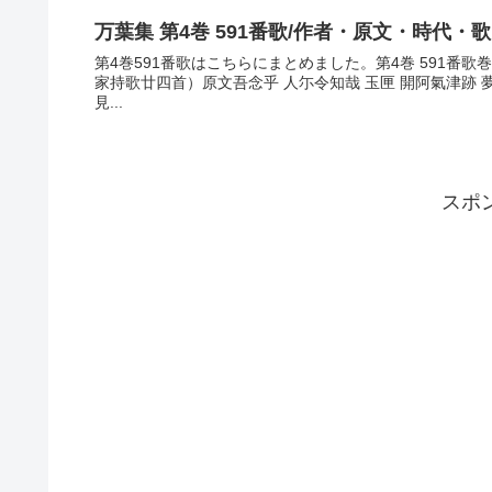
万葉集 第4巻 591番歌/作者・原文・時代・
第4巻591番歌はこちらにまとめました。第4巻 591番歌
家持歌廿四首）原文吾念乎 人尓令知哉 玉匣 開阿氣津跡
見...
スポ