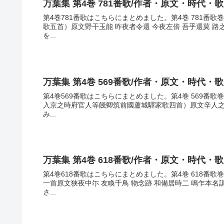
万葉集 第4巻 781番歌/作者・原文・時代・
第4巻781番歌はこちらにまとめました。第4巻 781番
歌五首）原文野干玉能 昨夜者令還 今夜左倍 吾乎還莫 
を...
万葉集 第4巻 569番歌/作者・原文・時代・
第4巻569番歌はこちらにまとめました。第4巻 569番
入京之時府官人等餞卿筑前國蘆城驛家歌四首）原文辛人之 
み...
万葉集 第4巻 618番歌/作者・原文・時代・
第4巻618番歌はこちらにまとめました。第4巻 618番
一首原文狭夜中尓 友喚千鳥 物念跡 和備居時二 鳴乍本
さ...