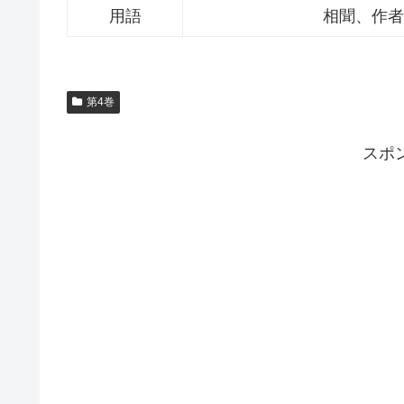
用語
相聞、作者
第4巻
スポ