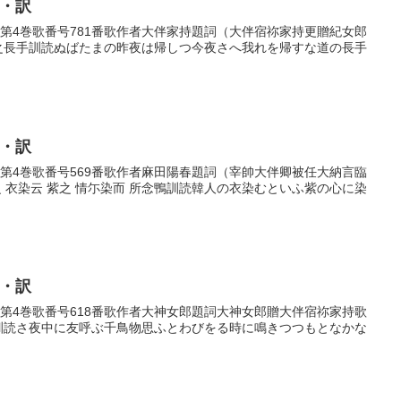
歌・訳
歌巻第4巻歌番号781番歌作者大伴家持題詞（大伴宿祢家持更贈紀女郎
路之長手訓読ぬばたまの昨夜は帰しつ今夜さへ我れを帰すな道の長手
歌・訳
歌巻第4巻歌番号569番歌作者麻田陽春題詞（宰帥大伴卿被任大納言臨
衣染云 紫之 情尓染而 所念鴨訓読韓人の衣染むといふ紫の心に染
歌・訳
歌巻第4巻歌番号618番歌作者大神女郎題詞大神女郎贈大伴宿祢家持歌
名訓読さ夜中に友呼ぶ千鳥物思ふとわびをる時に鳴きつつもとなかな