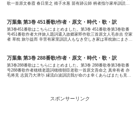
歌一首原文春霞 春日里之 殖子水葱 苗有跡云師 柄者指尓家牟訓読春
霞春日の里の植ゑ子水葱苗なりと言ひし枝は...
万葉集 第3巻 451番歌/作者・原文・時代・歌・訳
第3巻451番歌はこちらにまとめました。第3巻 451番歌巻第3巻歌番
号451番歌作者大伴旅人題詞還入故郷家即作歌三首原文人毛奈吉 空家
者 草枕 旅尓益而 辛苦有家里訓読人もなき空しき家は草枕旅にまさり
て苦しかりけりかなひともなき むなしき...
万葉集 第3巻 288番歌/作者・原文・時代・歌・訳
第3巻288番歌はこちらにまとめました。第3巻 288番歌巻第3巻歌番
号288番歌作者穂積老題詞穂積朝臣老歌一首原文吾命之 真幸有者 亦
毛将見 志賀乃大津尓 縁流白波訓読我が命のま幸くあらばまたも見む
志賀の大津に寄する白波かなわがいのちの ...
スポンサーリンク