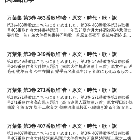
万葉集 第3巻 463番歌/作者・原文・時代・歌・訳
第3巻463番歌はこちらにまとめました。第3巻 463番歌巻第3巻歌番
号463番歌作者大伴書持題詞（十一年己卯夏六月大伴宿祢家持悲傷亡
妾作歌一首）弟大伴宿祢書持即和歌一首原文長夜乎 獨哉将宿跡 君之
云者 過去人之 所念久尓訓読長き夜をひとり...
万葉集 第3巻 349番歌/作者・原文・時代・歌・訳
第3巻349番歌はこちらにまとめました。第3巻 349番歌巻第3巻歌番
号349番歌作者大伴旅人題詞（宰帥大伴卿讃酒歌十三首）原文生者 遂
毛死 物尓有者 今生在間者 樂乎有名訓読生ける者遂にも死ぬるものに
あればこの世なる間は楽しくをあらなかな...
万葉集 第3巻 271番歌/作者・原文・時代・歌・訳
第3巻271番歌はこちらにまとめました。第3巻 271番歌巻第3巻歌番
号271番歌作者高市黒人題詞（高市連黒人覊旅歌八首）原文櫻田部 鶴
鳴渡 年魚市方 塩干二家良之 鶴鳴渡訓読桜田へ鶴鳴き渡る年魚市潟潮
干にけらし鶴鳴き渡るかなさくらだへ た...
万葉集 第3巻 407番歌/作者・原文・時代・歌・訳
第3巻407番歌はこちらにまとめました。第3巻 407番歌巻第3巻歌番
号407番歌作者大伴駿河麻呂題詞大伴宿祢駿河麻呂娉同坂上家之二嬢