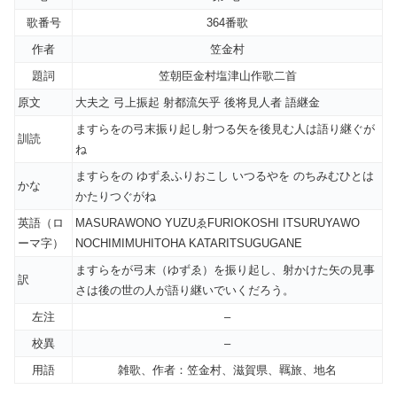
歌番号
364番歌
作者
笠金村
題詞
笠朝臣金村塩津山作歌二首
原文
大夫之 弓上振起 射都流矢乎 後将見人者 語継金
ますらをの弓末振り起し射つる矢を後見む人は語り継ぐが
訓読
ね
ますらをの ゆずゑふりおこし いつるやを のちみむひとは
かな
かたりつぐがね
英語（ロ
MASURAWONO YUZUゑFURIOKOSHI ITSURUYAWO
ーマ字）
NOCHIMIMUHITOHA KATARITSUGUGANE
ますらをが弓末（ゆずゑ）を振り起し、射かけた矢の見事
訳
さは後の世の人が語り継いでいくだろう。
左注
–
校異
–
用語
雑歌、作者：笠金村、滋賀県、羈旅、地名