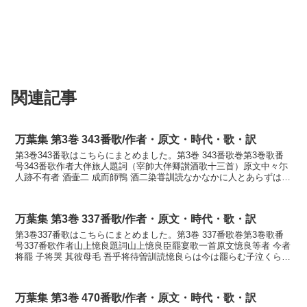
関連記事
万葉集 第3巻 343番歌/作者・原文・時代・歌・訳
第3巻343番歌はこちらにまとめました。第3巻 343番歌巻第3巻歌番
号343番歌作者大伴旅人題詞（宰帥大伴卿讃酒歌十三首）原文中々尓
人跡不有者 酒壷二 成而師鴨 酒二染甞訓読なかなかに人とあらずは酒
壷になりにてしかも酒に染みなむかななか...
万葉集 第3巻 337番歌/作者・原文・時代・歌・訳
第3巻337番歌はこちらにまとめました。第3巻 337番歌巻第3巻歌番
号337番歌作者山上憶良題詞山上憶良臣罷宴歌一首原文憶良等者 今者
将罷 子将哭 其彼母毛 吾乎将待曽訓読憶良らは今は罷らむ子泣くらむ
それその母も我を待つらむぞかなおくらら...
万葉集 第3巻 470番歌/作者・原文・時代・歌・訳