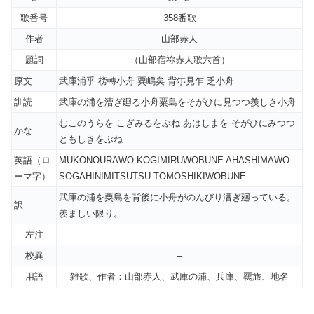
歌番号
358番歌
作者
山部赤人
題詞
（山部宿祢赤人歌六首）
原文
武庫浦乎 榜轉小舟 粟嶋矣 背尓見乍 乏小舟
訓読
武庫の浦を漕ぎ廻る小舟粟島をそがひに見つつ羨しき小舟
むこのうらを こぎみるをぶね あはしまを そがひにみつつ
かな
ともしきをぶね
英語（ロ
MUKONOURAWO KOGIMIRUWOBUNE AHASHIMAWO
ーマ字）
SOGAHINIMITSUTSU TOMOSHIKIWOBUNE
武庫の浦を粟島を背後に小舟がのんびり漕ぎ廻っている。
訳
羨ましい限り。
左注
–
校異
–
用語
雑歌、作者：山部赤人、武庫の浦、兵庫、羈旅、地名