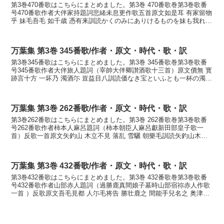
第3巻470番歌はこちらにまとめました。第3巻 470番歌巻第3巻歌番
号470番歌作者大伴家持題詞悲緒未息更作歌五首原文如是耳 有家留物
乎 妹毛吾毛 如千歳 憑有来訓読かくのみにありけるものを妹も我れも
千年のごとく頼みたりけりかなかくのみに...
万葉集 第3巻 345番歌/作者・原文・時代・歌・訳
第3巻345番歌はこちらにまとめました。第3巻 345番歌巻第3巻歌番
号345番歌作者大伴旅人題詞（宰帥大伴卿讃酒歌十三首）原文價無 寳
跡言十方 一坏乃 濁酒尓 豈益目八訓読価なき宝といふとも一杯の濁れ
る酒にあにまさめやもかなあたひなき た...
万葉集 第3巻 262番歌/作者・原文・時代・歌・訳
第3巻262番歌はこちらにまとめました。第3巻 262番歌巻第3巻歌番
号262番歌作者柿本人麻呂題詞（柿本朝臣人麻呂獻新田部皇子歌一
首）反歌一首原文矢釣山 木立不見 落乱 雪驪 朝樂毛訓読矢釣山木立
も見えず降りまがふ雪に騒ける朝楽しもかなや...
万葉集 第3巻 432番歌/作者・原文・時代・歌・訳
第3巻432番歌はこちらにまとめました。第3巻 432番歌巻第3巻歌番
号432番歌作者山部赤人題詞（過勝鹿真間娘子墓時山部宿祢赤人作歌
一首 ）反歌原文吾毛見都 人尓毛将告 勝壮鹿之 間能手兒名之 奥津城
處訓読我れも見つ人にも告げむ勝鹿の真間...