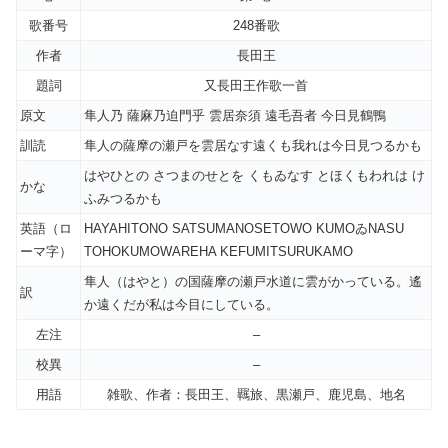
歌番号
248番歌
作者
長田王
題詞
又長田王作歌一首
原文
隼人乃 薩麻乃迫門乎 雲居奈須 遠毛吾者 今日見鶴鴨
訓読
隼人の薩摩の瀬戸を雲居なす遠くも我れは今日見つるかも
はやひとの さつまのせとを くもゐなす とほくもわれは け
かな
ふみつるかも
英語（ロ
HAYAHITONO SATSUMANOSETOWO KUMOゐNASU
ーマ字）
TOHOKUMOWAREHA KEFUMITSURUKAMO
隼人（はやと）の国薩摩の瀬戸水道に雲がかっている。遙
訳
か遠くだが私は今目にしている。
左注
–
校異
–
用語
雑歌、作者：長田王、羈旅、黒瀬戸、鹿児島、地名