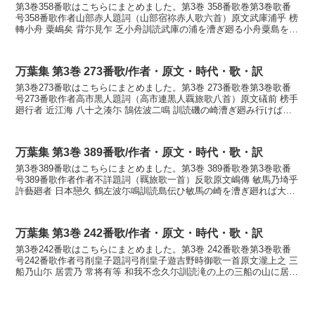
第3巻358番歌はこちらにまとめました。第3巻 358番歌巻第3巻歌番
号358番歌作者山部赤人題詞（山部宿祢赤人歌六首）原文武庫浦乎 榜
轉小舟 粟嶋矣 背尓見乍 乏小舟訓読武庫の浦を漕ぎ廻る小舟粟島をそ
がひに見つつ羨しき小舟かなむこのうらを...
万葉集 第3巻 273番歌/作者・原文・時代・歌・訳
第3巻273番歌はこちらにまとめました。第3巻 273番歌巻第3巻歌番
号273番歌作者高市黒人題詞（高市連黒人覊旅歌八首）原文礒前 榜手
廻行者 近江海 八十之湊尓 鵠佐波二鳴 訓読磯の崎漕ぎ廻み行けば近
江の海八十の港に鶴さはに鳴く かないそ...
万葉集 第3巻 389番歌/作者・原文・時代・歌・訳
第3巻389番歌はこちらにまとめました。第3巻 389番歌巻第3巻歌番
号389番歌作者作者不詳題詞（羈旅歌一首）反歌原文嶋傳 敏馬乃埼乎
許藝廻者 日本戀久 鶴左波尓鳴訓読島伝ひ敏馬の崎を漕ぎ廻れば大和
恋しく鶴さはに鳴くかなしまつたひ みぬ...
万葉集 第3巻 242番歌/作者・原文・時代・歌・訳
第3巻242番歌はこちらにまとめました。第3巻 242番歌巻第3巻歌番
号242番歌作者弓削皇子題詞弓削皇子遊吉野時御歌一首原文瀧上之 三
船乃山尓 居雲乃 常将有等 和我不念久尓訓読滝の上の三船の山に居る
雲の常にあらむと我が思はなくにかなたき...