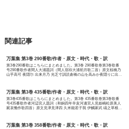
関連記事
万葉集 第3巻 290番歌/作者・原文・時代・歌・訳
第3巻290番歌はこちらにまとめました。第3巻 290番歌巻第3巻歌番
号290番歌作者間人大浦題詞（間人宿祢大浦初月歌二首）原文椋橋乃
山乎高可 夜隠尓 出来月乃 光乏寸訓読倉橋の山を高みか夜隠りに出で
来る月の光乏しきかなくらはしの やまを...
万葉集 第3巻 435番歌/作者・原文・時代・歌・訳
第3巻435番歌はこちらにまとめました。第3巻 435番歌巻第3巻歌番
号435番歌作者河辺宮人題詞（和銅四年辛亥河邊宮人見姫嶋松原美人
屍哀慟作歌四首）原文見津見津四 久米能若子我 伊觸家武 礒之草根乃
干巻惜裳訓読みつみつし久米の若子がい触...
万葉集 第3巻 358番歌/作者・原文・時代・歌・訳