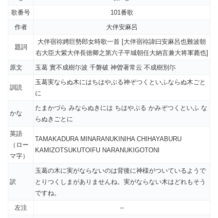
歌番号
101番歌
作者
大伴安麻呂
大伴宿祢娉巨勢郎女時歌一首 [大伴宿祢諱曰安麻呂也難波朝
題詞
右大臣大紫大伴長徳卿之第六子平城朝任大納言兼大将軍薨也]
原文
玉葛 實不成樹尓波 千磐破 神曽著常云 不成樹別尓
玉葛実ならぬ木にはちはやぶる神ぞつくといふならぬ木ごと
訓読
に
たまかづら みならぬきには ちはやぶる かみぞつくといふ な
かな
らぬきごとに
英語
TAMAKADURA MINARANUKINIHA CHIHAYABURU
（ロー
KAMIZOTSUKUTOIFU NARANUKIGOTONI
マ字）
玉葛の木に実がならないのは背後に神様がついているようで
訳
とりつくしまがありませんね。実がならない木はどれもそう
ですね。
左注
–