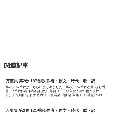
関連記事
万葉集 第2巻 187番歌/作者・原文・時代・歌・訳
第2巻187番歌はこちらにまとめました。第2巻 187番歌巻第2巻歌番
号187番歌作者作者不詳(舎人)題詞（皇子尊宮舎人等慟傷作歌廿三
首）原文所由無 佐太乃岡邊尓 反居者 嶋御橋尓 誰加住無訓読つれも
なき佐田の岡辺に帰り居ば島の御階に誰れか...
万葉集 第2巻 121番歌/作者・原文・時代・歌・訳