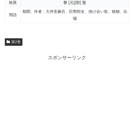
校異
磐 [元][類] 盤
相聞、作者：大伴安麻呂、巨勢郎女、掛け合い歌、植物、比
用語
喩
第2巻
スポンサーリンク