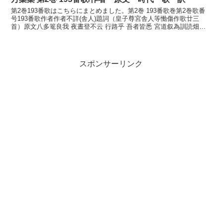
第2巻193番歌はこちらにまとめました。第2巻 193番歌巻第2巻歌番
号193番歌作者作者不詳(舎人)題詞（皇子尊宮舎人等慟傷作歌廿三
首）原文八多篭良我 夜晝登不云 行路乎 吾者皆悉 宮道叙為訓読畑子
らが夜昼といはず行く道を我れはことごと宮...
スポンサーリンク