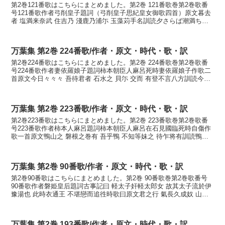
第2巻121番歌はこちらにまとめました。第2巻 121番歌巻第2巻歌番
号121番歌作者弓削皇子題詞（弓削皇子思紀皇女御歌四首）原文暮去
者 塩満来奈武 住吉乃 淺鹿乃浦尓 玉藻苅手名訓読夕さらば潮満ち来
なむ住吉の浅香の浦に玉藻刈りてなかなゆふ...
万葉集 第2巻 224番歌/作者・原文・時代・歌・訳
第2巻224番歌はこちらにまとめました。第2巻 224番歌巻第2巻歌番
号224番歌作者妻依羅娘子題詞柿本朝臣人麻呂死時妻依羅娘子作歌二
首原文今日々々々 吾待君者 石水之 貝尓 交而 有登不言八方訓読今日
今日と我が待つ君は石川の峽に 交り...
万葉集 第2巻 223番歌/作者・原文・時代・歌・訳
第2巻223番歌はこちらにまとめました。第2巻 223番歌巻第2巻歌番
号223番歌作者柿本人麻呂題詞柿本朝臣人麻呂在石見國臨死時自傷作
歌一首原文鴨山之 磐根之巻有 吾乎鴨 不知等妹之 待乍将有訓読鴨山
の岩根しまける我れをかも知らにと妹が待ち...
万葉集 第2巻 90番歌/作者・原文・時代・歌・訳
第2巻90番歌はこちらにまとめました。第2巻 90番歌巻第2巻歌番号
90番歌作者磐姫皇后題詞古事記曰 軽太子奸軽太郎女 故其太子流於伊
豫湯也 此時衣通王 不堪戀而追徃時歌曰原文君之行 氣長久成奴 山多
豆乃 迎乎将徃 待尓者不待訓読君が行き日...
万葉集 第2巻 193番歌/作者・原文・時代・歌・訳