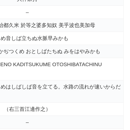
–
治都久米 於等之婆多知奴 美乎波也美加母
くめ音しば立ちぬ水脈早みかも
かぢつくめ おとしばたちぬ みをはやみかも
ENO KADITSUKUME OTOSHIBATACHINU
くめはしばしば音を立てる。水路の流れが速いからだ
（右三首江邊作之）
–