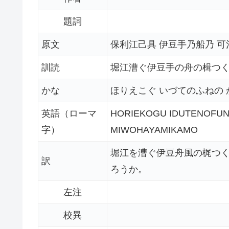
題詞
原文
保利江己具 伊豆手乃船乃 可
訓読
堀江漕ぐ伊豆手の舟の楫つ
かな
ほりえこぐ いづてのふねの 
英語（ローマ
HORIEKOGU IDUTENOFUN
字）
MIWOHAYAMIKAMO
堀江を漕ぐ伊豆舟風の梶つ
訳
ろうか。
左注
校異