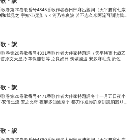
・歌・訳
45番歌巻第20巻歌番号4345番歌作者春日部麻呂題詞（天平勝寳七歳
我見之 宇知江須流 々々河乃祢良波 苦不志久米阿流可訓読我...
・歌・訳
31番歌巻第20巻歌番号4331番歌作者大伴家持題詞（天平勝寳七歳乙
文天皇乃 等保能朝等 之良奴日 筑紫國波 安多麻毛流 於佐...
・歌・訳
71番歌巻第20巻歌番号4471番歌作者大伴家持題詞冬十一月五日夜小
倍弖流 安之比奇 夜麻多知波奈乎 都刀尓通弥許奈訓読消残り...
・歌・訳
80番歌巻第20巻歌番号4380番歌作者大田部三成題詞（天平勝寳七歳