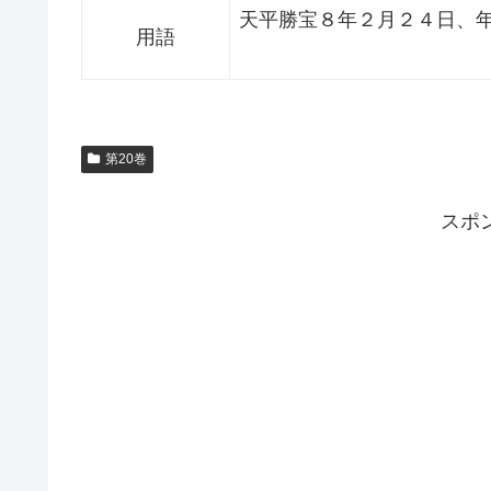
天平勝宝８年２月２４日、
用語
第20巻
スポ