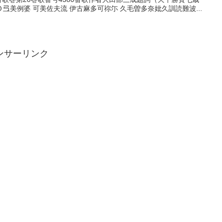
美例婆 可美佐夫流 伊古麻多可祢尓 久毛曽多奈妣久訓読難波...
ンサーリンク