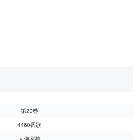
第20巻
4460番歌
大伴家持