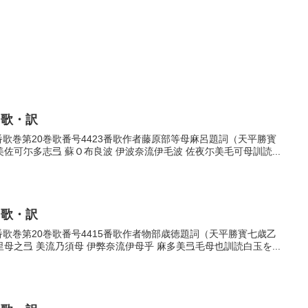
・歌・訳
23番歌巻第20巻歌番号4423番歌作者藤原部等母麻呂題詞（天平勝寳
可尓多志弖 蘇Ｏ布良波 伊波奈流伊毛波 佐夜尓美毛可母訓読...
・歌・訳
15番歌巻第20巻歌番号4415番歌作者物部歳徳題詞（天平勝寳七歳乙
之弖 美流乃須母 伊弊奈流伊母乎 麻多美弖毛母也訓読白玉を...