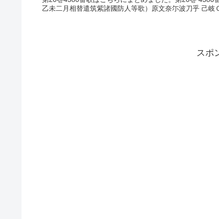
乙未二月相替遣筑紫諸國防人等歌）原文奈尓波刀乎 己岐Ｏ弖
スポ