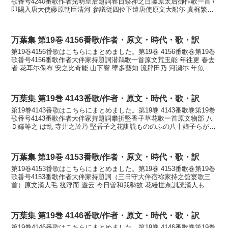
歌番号4240番歌作者光明皇后題詞春日祭神之日藤原太后御作歌一首 /
即賜入唐大使藤原朝臣清河 参議従四位下遣唐使原文大船尓 真梶繁貫
此吾子乎 韓國邊遣 伊波敝神...
万葉集 第19巻 4156番歌/作者・原文・時代・歌・訳
第19巻4156番歌はこちらにまとめました。第19巻 4156番歌巻第19巻
歌番号4156番歌作者大伴家持題詞潜鵜歌一首原文荒玉能 年徃更 春去
者 花耳尓保布 安之比奇能 山下響 墜多藝知 流辟田乃 河瀬尓 年魚兒
狭走 嶋津鳥 鵜養等母奈倍...
万葉集 第19巻 4143番歌/作者・原文・時代・歌・訳
第19巻4143番歌はこちらにまとめました。第19巻 4143番歌巻第19巻
歌番号4143番歌作者大伴家持題詞攀折堅香子草花歌一首原文物部 八
Ｄ嬬等之 は乱 寺井之於乃 堅香子之花訓読もののふの八十娘子らが汲
み乱ふ寺井の上の堅香子の花かなも...
万葉集 第19巻 4153番歌/作者・原文・時代・歌・訳
第19巻4153番歌はこちらにまとめました。第19巻 4153番歌巻第19巻
歌番号4153番歌作者大伴家持題詞（三日守大伴宿祢家持之舘宴歌三
首）原文漢人毛 筏浮而 遊云 今日曽和我勢故 花縵世奈訓読漢人も筏
浮かべて遊ぶといふ今日ぞ我が背子花...
万葉集 第19巻 4146番歌/作者・原文・時代・歌・訳
第19巻4146番歌はこちらにまとめました。第19巻 4146番歌巻第19巻