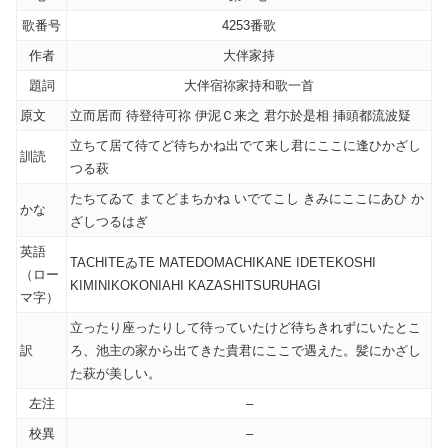
歌番号
4253番歌
作者
大伴家持
題詞
大伴宿祢家持和歌一首
原文
立而居而 待登待可祢 伊泥Ｃ来之 君尓於是相 挿頭都流波疑
立ちて居て待てど待ちかね出でて来し君にここに逢ひかざし
訓読
つる萩
たちてゐて まてどまちかね いでてこし きみにここにあひ か
かな
ざしつるはぎ
英語
TACHITEゐTE MATEDOMACHIKANE IDETEKOSHI
（ロー
KIMINIKOKONIAHI KAZASHITSURUHAGI
マ字）
立ったり座ったりして待っていたけど待ちきれずにいたとこ
訳
ろ、池主の家から出てきた貴君にここで遇えた。髪にかざし
た萩が美しい。
左注
–
校異
–