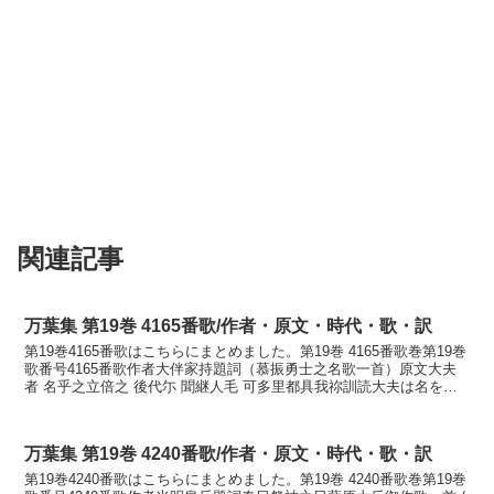
関連記事
万葉集 第19巻 4165番歌/作者・原文・時代・歌・訳
第19巻4165番歌はこちらにまとめました。第19巻 4165番歌巻第19巻
歌番号4165番歌作者大伴家持題詞（慕振勇士之名歌一首）原文大夫
者 名乎之立倍之 後代尓 聞継人毛 可多里都具我祢訓読大夫は名をし
立つべし後の世に聞き継ぐ人も語り継...
万葉集 第19巻 4240番歌/作者・原文・時代・歌・訳
第19巻4240番歌はこちらにまとめました。第19巻 4240番歌巻第19巻