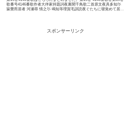
歌番号4146番歌作者大伴家持題詞夜裏聞千鳥歌二首原文夜具多知尓
寐覺而居者 河瀬尋 情之尓 鳴知等理賀毛訓読夜ぐたちに寝覚めて居れ
ば川瀬尋め心もしのに鳴く千鳥かも...
スポンサーリンク