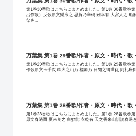
万葉集 第1巻 30番歌/作者・原文・時代・歌
第1巻30番歌はこちらにまとめました。第1巻 30番歌
呂作歌）反歌原文樂浪之 思賀乃辛碕 雖幸有 大宮人之 
なさ...
万葉集 第1巻 29番歌/作者・原文・時代・歌
第1巻29番歌はこちらにまとめました。第1巻 29番歌
作歌原文玉手次 畝火之山乃 橿原乃 日知之御世従 阿礼座師 
万葉集 第1巻 28番歌/作者・原文・時代・歌
第1巻28番歌はこちらにまとめました。第1巻 28番歌巻
原文春過而 夏来良之 白妙能 衣乾有 天之香来山訓読春過