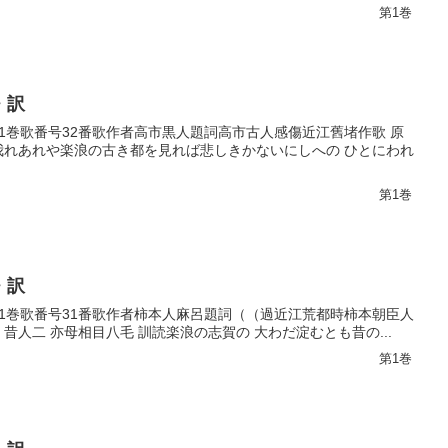
第1巻
・訳
第1巻歌番号32番歌作者高市黒人題詞高市古人感傷近江舊堵作歌 原
に我れあれや楽浪の古き都を見れば悲しきかないにしへの ひとにわれ
第1巻
・訳
巻第1巻歌番号31番歌作者柿本人麻呂題詞（（過近江荒都時柿本朝臣人
昔人二 亦母相目八毛 訓読楽浪の志賀の 大わだ淀むとも昔の...
第1巻