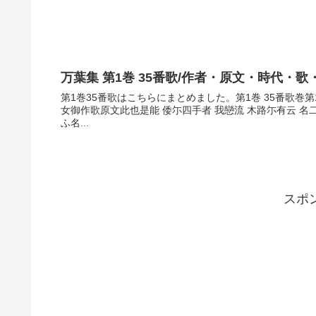
万葉集 第1巻 35番歌/作者・原文・時代・歌
第1巻35番歌はこちらにまとめました。第1巻 35番歌
女御作歌原文此也是能 倭尓四手者 我戀流 木路尓有云 
ふ名...
スポ