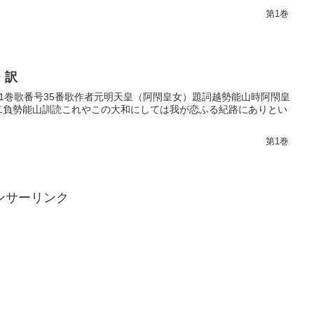
第1巻
・訳
巻第1巻歌番号35番歌作者元明天皇（阿閇皇女）題詞越勢能山時阿閇皇
名二負勢能山訓読これやこの大和にしては我が恋ふる紀路にありとい
第1巻
ンサーリンク