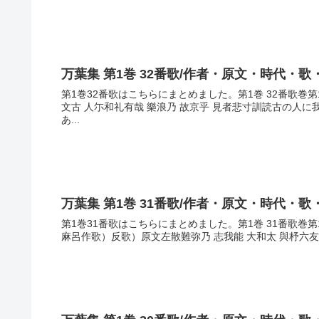
万葉集 第1巻 32番歌/作者・原文・時代・歌
第1巻32番歌はこちらにまとめました。第1巻 32番歌巻
文古 人尓和礼有哉 樂浪乃 故京乎 見者悲寸訓読古の人
あ...
万葉集 第1巻 31番歌/作者・原文・時代・歌
第1巻31番歌はこちらにまとめました。第1巻 31番歌
麻呂作歌）反歌）原文左散難弥乃 志我能 大和太 與杼六友 