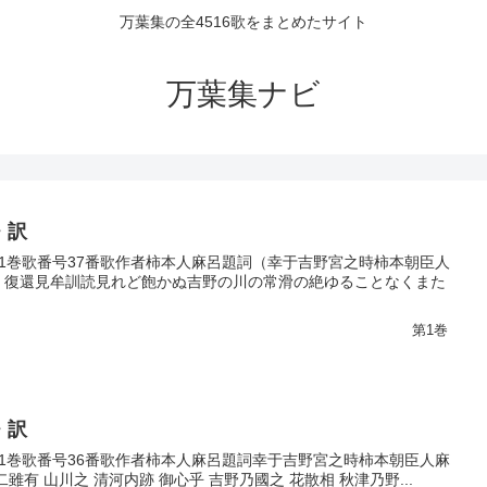
万葉集の全4516歌をまとめたサイト
万葉集ナビ
・訳
巻第1巻歌番号37番歌作者柿本人麻呂題詞（幸于吉野宮之時柿本朝臣人
久 復還見牟訓読見れど飽かぬ吉野の川の常滑の絶ゆることなくまた
第1巻
・訳
巻第1巻歌番号36番歌作者柿本人麻呂題詞幸于吉野宮之時柿本朝臣人麻
雖有 山川之 清河内跡 御心乎 吉野乃國之 花散相 秋津乃野...