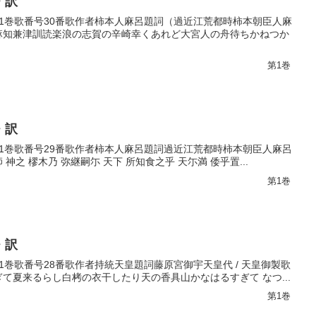
・訳
巻第1巻歌番号30番歌作者柿本人麻呂題詞（過近江荒都時柿本朝臣人麻
船麻知兼津訓読楽浪の志賀の辛崎幸くあれど大宮人の舟待ちかねつか
第1巻
・訳
巻第1巻歌番号29番歌作者柿本人麻呂題詞過近江荒都時柿本朝臣人麻呂
神之 樛木乃 弥継嗣尓 天下 所知食之乎 天尓満 倭乎置...
第1巻
・訳
第1巻歌番号28番歌作者持統天皇題詞藤原宮御宇天皇代 / 天皇御製歌
ぎて夏来るらし白栲の衣干したり天の香具山かなはるすぎて なつ...
第1巻