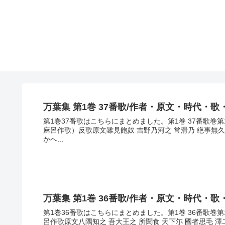
万葉集 第1巻 37番歌/作者・原文・時代・歌
第1巻37番歌はこちらにまとめました。第1巻 37番歌
麻呂作歌）反歌原文雖見飽奴 吉野乃河之 常滑乃 絶事無
かへ...
万葉集 第1巻 36番歌/作者・原文・時代・歌
第1巻36番歌はこちらにまとめました。第1巻 36番歌
呂作歌原文八隅知之 吾大王之 所聞食 天下尓 國者思毛 澤二