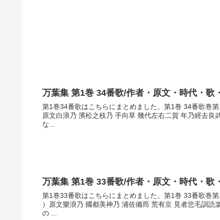
万葉集 第1巻 34番歌/作者・原文・時代・歌
第1巻34番歌はこちらにまとめました。第1巻 34番歌巻
原文白浪乃 濱松之枝乃 手向草 幾代左右二賀 年乃經去
な...
万葉集 第1巻 33番歌/作者・原文・時代・歌
第1巻33番歌はこちらにまとめました。第1巻 33番歌巻
）原文樂浪乃 國都美神乃 浦佐備而 荒有京 見者悲毛訓
の ...