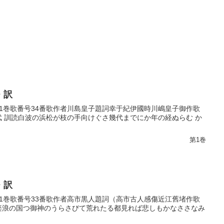
・訳
第1巻歌番号34番歌作者川島皇子題詞幸于紀伊國時川嶋皇子御作歌
良武 訓読白波の浜松が枝の手向けぐさ幾代までにか年の経ぬらむ か
第1巻
・訳
第1巻歌番号33番歌作者高市黒人題詞（高市古人感傷近江舊堵作歌
読楽浪の国つ御神のうらさびて荒れたる都見れば悲しもかなささなみ